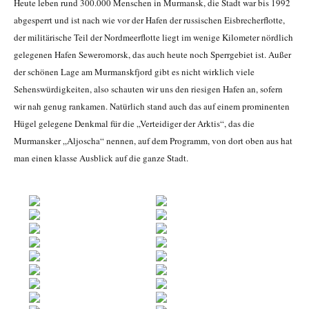
Heute leben rund 300.000 Menschen in Murmansk, die Stadt war bis 1992
abgesperrt und ist nach wie vor der Hafen der russischen Eisbrecherflotte,
der militärische Teil der Nordmeerflotte liegt im wenige Kilometer nördlich
gelegenen Hafen Seweromorsk, das auch heute noch Sperrgebiet ist. Außer
der schönen Lage am Murmanskfjord gibt es nicht wirklich viele
Sehenswürdigkeiten, also schauten wir uns den riesigen Hafen an, sofern
wir nah genug rankamen. Natürlich stand auch das auf einem prominenten
Hügel gelegene Denkmal für die „Verteidiger der Arktis“, das die
Murmansker „Aljoscha“ nennen, auf dem Programm, von dort oben aus hat
man einen klasse Ausblick auf die ganze Stadt.