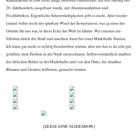
Kandalaksha ist eine recht junge Industrie-/Hafenstadt, die erst Anfang des
20. Jahrhunderts ausgebaut wurde, mit Aluminiumhütten und
Fischfabriken. Eigentliche Sehenwürdigkeiten gibt es nicht. Aber wieder
einmal wehte noch der spürbare Wind der Sowjetunion, was ja einer der
Gründe für uns war, in diese Ecke der Welt zu fahren. Wir cruisten ein
bißchen durch die Stadt und machten dann bei einer Markthalle Station.
Ich kann gar nicht so richtig beschreiben warum, aber uns hat es da sehr gut
gefallen, dem Treiben in der Stadt zuzuschauen. Selbstverständlich mußten
die üblichen Bilder in der Markthalle und von den Omis, die draußen
Blumen und Gemüse feilboten, gemacht werden.
[ZEIGE EINE SLIDESHOW]