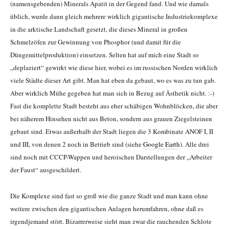
(namensgebenden) Minerals Apatit in der Gegend fand. Und wie damals
üblich, wurde dann gleich mehrere wirklich gigantische Industriekomplexe
in die arktische Landschaft gesetzt, die dieses Mineral in großen
Schmelzöfen zur Gewinnung von Phosphor (und damit für die
Düngemittelproduktion) einsetzen. Selten hat auf mich eine Stadt so
„deplaziert“ gewirkt wie diese hier, wobei es im russischen Norden wirklich
viele Städte dieser Art gibt. Man hat eben da gebaut, wo es was zu tun gab.
Aber wirklich Mühe gegeben hat man sich in Bezug auf Ästhetik nicht. :-)
Fast die komplette Stadt besteht aus eher schäbigen Wohnblöcken, die aber
bei näherem Hinsehen nicht aus Beton, sondern aus grauen Ziegelsteinen
gebaut sind. Etwas außerhalb der Stadt liegen die 3 Kombinate ANOF I, II
und III, von denen 2 noch in Betrieb sind (siehe
Google Earth
). Alle drei
sind noch mit CCCP-Wappen und heroischen Darstellungen der „Arbeiter
der Faust“ ausgeschildert.
Die Komplexe sind fast so groß wie die ganze Stadt und man kann ohne
weitere zwischen den gigantischen Anlagen herumfahren, ohne daß es
irgendjemand stört. Bizarrerweise sieht man zwar die rauchenden Schlote