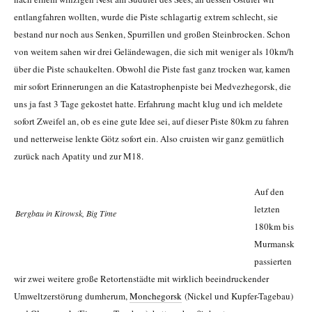
entlangfahren wollten, wurde die Piste schlagartig extrem schlecht, sie
bestand nur noch aus Senken, Spurrillen und großen Steinbrocken. Schon
von weitem sahen wir drei Geländewagen, die sich mit weniger als 10km/h
über die Piste schaukelten. Obwohl die Piste fast ganz trocken war, kamen
mir sofort Erinnerungen an die Katastrophenpiste bei Medvezhegorsk, die
uns ja fast 3 Tage gekostet hatte. Erfahrung macht klug und ich meldete
sofort Zweifel an, ob es eine gute Idee sei, auf dieser Piste 80km zu fahren
und netterweise lenkte Götz sofort ein. Also cruisten wir ganz gemütlich
zurück nach Apatity und zur M18.
Auf den
letzten
Bergbau in Kirowsk, Big Time
180km bis
Murmansk
passierten
wir zwei weitere große Retortenstädte mit wirklich beeindruckender
Umweltzerstörung dumherum,
Monchegorsk
(Nickel und Kupfer-Tagebau)