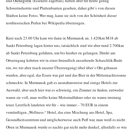
und
Olenegorsk
(Eisenerz-Tagebau), hatten aber für heute genug
Schwerindustrie und Plattenbauten gesehen, daher gibt´s von diesen
Städten keine Fotos. Wer mag, kann sie sich von der Schönheit dieser
nordrussischen Perlen bei Wikipedia überzeugen.
Kurz nach 23.00 Uhr kam wir dann in Murmansk an. 1.420km M18 ab
Sankt Petersburg lagen hinter uns, tatsächlich sind wir aber rund 2.700km
ab Sankt Petersburg gefahren, um bis hierher zu gelangen. Direkt am
Ortseingang kehrten wir in einer freundlich aussehende Schaschlik-Bude
ein, wo wir aber (nach unserer Überzeugung) übel über´s Ohr gehauen
wurden, aber egal, das Essen war gut und das Bier in der Mitternachtssonne
schmeckte. In Murmansk gab es ausnahmsweise mal einige Hotels zur
Auswahl, aber auch hier war es schwierig, ein Zimmer zu finden, entweder
waren sie voll, man wollte keine Motorradfahrer oder sie waren irrsinnig
teuer. Letztlich landeten wir für – wie immer – 70 EUR in einem
vernünftigen „Wellness-“ Hotel, das eine Mischung aus Hotel, Spa,
Gesundheitszentrum und möglicherweise auch Puff war, man weiß es nicht.
Oben in Murmansk wurde es nachts gar nicht mehr dunkel, allenfalls so wie