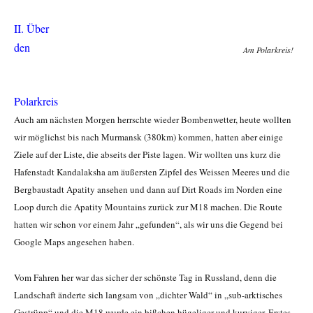
II. Über
den
Am Polarkreis!
Polarkreis
Auch am nächsten Morgen herrschte wieder Bombenwetter, heute wollten
wir möglichst bis nach Murmansk (380km) kommen, hatten aber einige
Ziele auf der Liste, die abseits der Piste lagen. Wir wollten uns kurz die
Hafenstadt Kandalaksha am äußersten Zipfel des Weissen Meeres und die
Bergbaustadt Apatity ansehen und dann auf Dirt Roads im Norden eine
Loop durch die Apatity Mountains zurück zur M18 machen. Die Route
hatten wir schon vor einem Jahr „gefunden“, als wir uns die Gegend bei
Google Maps angesehen haben.
Vom Fahren her war das sicher der schönste Tag in Russland
, denn die
Landschaft änderte sich langsam von „dichter Wald“ in „sub-arktisches
Gestrüpp“ und die M18 wurde ein bißchen hügeliger und kurviger. Erstes