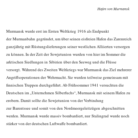
Hafen von Murmansk
Murmansk wurde erst im Ersten Weltkrieg 1916 als Endpunkt
der Murmanbahn gegründet, um über seinen eisfreien Hafen das Zarenreich
ganzjährig mit Rüstungslieferungen seiner westlichen Alliierten versorgen
zu können. In der Zeit der Sowjetunion wurden von hier im Sommer die
arktischen Siedlungen in Sibirien über den Seeweg und die Flüsse
versorgt. Während des Zweiten Weltkriegs war Murmansk das Ziel mehrerer
Angriffsoperationen der Wehrmacht. Sie wurden teilweise gemeinsam mit
finnischen Truppen durchgeführt. Ab Frühsommer 1941 versuchten die
Deutschen im „Unternehmen Silberfuchs“, Murmansk mit seinem Hafen zu
erobern. Damit sollte die Sowjetunion von der Verbindung
zur Barentssee und somit von den Nordmeergeleitzügen abgeschnitten
werden. Murmansk wurde massiv bombardiert, nur Stalingrad wurde noch
stärker von der deutschen Luftwaffe bombardiert.