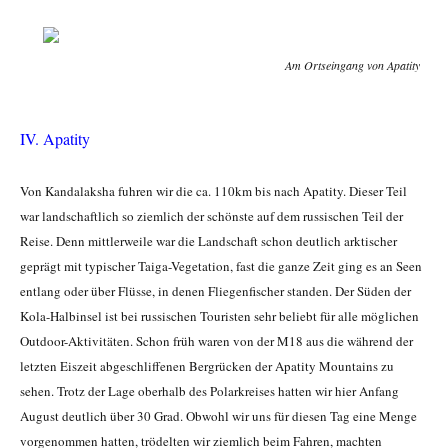
Am Ortseingang von Apatity
IV. Apatity
Von Kandalaksha fuhren wir die ca. 110km bis nach Apatity. Dieser Teil
war landschaftlich so ziemlich der schönste auf dem russischen Teil der
Reise. Denn
mittlerweile war die Landschaft schon deutlich arktischer
geprägt mit typischer Taiga-Vegetation, fast die ganze Zeit ging es an Seen
entlang oder über Flüsse, in denen Fliegenfischer standen. Der Süden der
Kola-Halbinsel ist bei russischen Touristen sehr beliebt für alle möglichen
Outdoor-Aktivitäten. Schon früh waren von der M18 aus die während der
letzten Eiszeit abgeschliffenen Bergrücken der Apatity Mountains zu
sehen. Trotz der Lage oberhalb des Polarkreises hatten wir hier Anfang
August deutlich über 30 Grad. Obwohl wir uns für diesen Tag eine Menge
vorgenommen hatten, trödelten wir ziemlich beim Fahren, machten