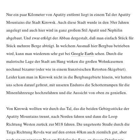
Nur ein paar Kilometer von Apatity entfernt liegt in einem Tal der Apatity
Mountains die Stadt Kirowsk. Auch diese Stadt wurde in den 30er Jahren
angelegt und auch hier wird in ganz großem Stil Apatit und Nephilin
abgebaut. Und zwar erfolgt der Abbau dergestalt, daß man einfach Stück für
Stück mehrere Berge abträgt. In welchem Ausmaß hier Bergbau betrieben
wird, kann man wiederum sehr gut bei
Google Earth
sehen. Durch die
malerische Lage der Stadt am Hang wirken die großen Wohnkasernen
nochmal bizarrer (oder wie in einem französischen Retorten-Skigebiet).
Leider kam man in Kirowsk nicht in die Bergbaugebiete hinein, wir hatten
uns schon darauf gefreut, mit unseren Enduros die Schotterrampen für die
Minenfahrzeuge hochzufahren und die Aussicht von oben zu genießen.
Von Kirowsk wollten wir durch das Tal, das die beiden Gebirgsstöcke der
Apatity Mountains trennt, nach Norden fahren und dann die Loop
Richtung Westen zurück zur M18 fahren. Die ungeteerte Straße durch die
Taiga Richtung Revda war auf den ersten 40km auch ziemlich gut, aber
nach einem winzigen Nest am Südufer des Sees, an dessen Ostufer wir