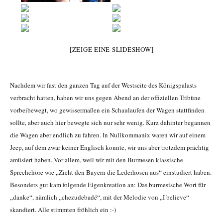
[ZEIGE EINE SLIDESHOW]
Nachdem wir fast den ganzen Tag auf der Westseite des Königspalasts
verbracht hatten, haben wir uns gegen Abend an der offiziellen Tribüne
vorbeibewegt, wo gewissermaßen ein Schaulaufen der Wagen stattfinden
sollte, aber auch hier bewegte sich nur sehr wenig. Kurz dahinter begannen
die Wagen aber endlich zu fahren. In Nullkommanix waren wir auf einem
Jeep, auf dem zwar keiner Englisch konnte, wir uns aber trotzdem prächtig
amüsiert haben. Vor allem, weil wir mit den Burmesen klassische
Sprechchöre wie „Zieht den Bayern die Lederhosen aus“ einstudiert haben.
Besonders gut kam folgende Eigenkreation an: Das burmesische Wort für
„danke“, nämlich „chezudebadé“, mit der Melodie von „I believe“
skandiert. Alle stimmten fröhlich ein :-)