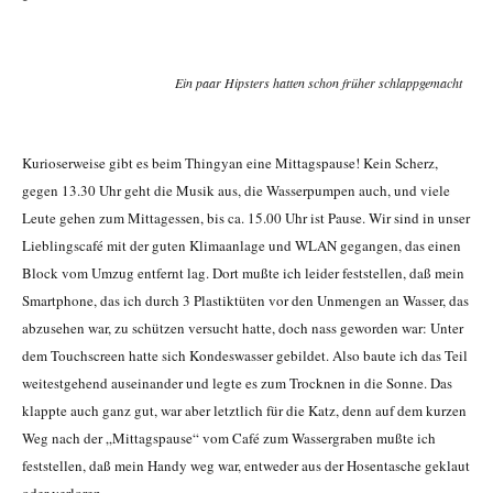
Ein paar Hipsters hatten schon früher schlappgemacht
Kurioserweise gibt es beim Thingyan eine Mittagspause! Kein Scherz,
gegen 13.30 Uhr geht die Musik aus, die Wasserpumpen auch, und viele
Leute gehen zum Mittagessen, bis ca. 15.00 Uhr ist Pause. Wir sind in unser
Lieblingscafé mit der guten Klimaanlage und WLAN gegangen, das einen
Block vom Umzug entfernt lag. Dort mußte ich leider feststellen, daß mein
Smartphone, das ich durch 3 Plastiktüten vor den Unmengen an Wasser, das
abzusehen war, zu schützen versucht hatte, doch nass geworden war: Unter
dem Touchscreen hatte sich Kondeswasser gebildet. Also baute ich das Teil
weitestgehend auseinander und legte es zum Trocknen in die Sonne. Das
klappte auch ganz gut, war aber letztlich für die Katz, denn auf dem kurzen
Weg nach der „Mittagspause“ vom Café zum Wassergraben mußte ich
feststellen, daß mein Handy weg war, entweder aus der Hosentasche geklaut