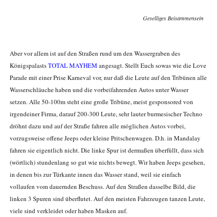
Geselliges Beisammensein
Aber vor allem ist auf den Straßen rund um den Wassergraben des
Königspalasts
TOTAL MAYHEM
angesagt. Stellt Euch sowas wie die Love
Parade mit einer Prise Karneval vor, nur daß die Leute auf den Tribünen alle
Wasserschläuche haben und die vorbeifahrenden Autos unter Wasser
setzen. Alle 50-100m steht eine große Tribüne, meist gesponsored von
irgendeiner Firma, darauf 200-300 Leute, sehr lauter burmesischer Techno
dröhnt dazu und auf der Straße fahren alle möglichen Autos vorbei,
vorzugsweise offene Jeeps oder kleine Pritschenwagen. D.h. in Mandalay
fahren sie eigentlich nicht. Die linke Spur ist dermaßen überfüllt, dass sich
(wörtlich) stundenlang so gut wie nichts bewegt. Wir haben Jeeps gesehen,
in denen bis zur Türkante innen das Wasser stand, weil sie einfach
vollaufen vom dauernden Beschuss. Auf den Straßen dasselbe Bild, die
linken 3 Spuren sind überflutet. Auf den meisten Fahrzeugen tanzen Leute,
viele sind verkleidet oder haben Masken auf.