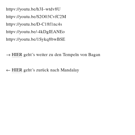
httpv://youtu.be/h3I–wtdv8U
httpv://youtu.be/S2O03CvfC2M
httpv://youtu.be/D-C18f1nc4s
httpv://youtu.be/-4kDgIEANEo
httpv://youtu.be/1Sykq8bwBSE
→
HIER
geht´s weiter zu den Tempeln von Bagan
←
HIER
geht´s zurück nach Mandalay