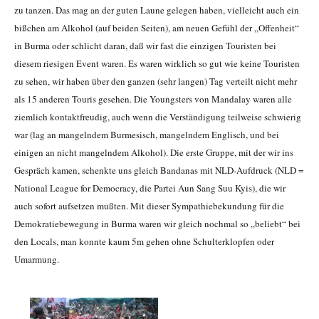
zu tanzen. Das mag an der guten Laune gelegen haben, vielleicht auch ein
bißchen am Alkohol (auf beiden Seiten), am neuen Gefühl der „Offenheit“
in Burma oder schlicht daran, daß wir fast die einzigen Touristen bei
diesem riesigen Event waren. Es waren wirklich so gut wie keine Touristen
zu sehen, wir haben über den ganzen (sehr langen) Tag verteilt nicht mehr
als 15 anderen Touris gesehen. Die Youngsters von Mandalay waren alle
ziemlich kontaktfreudig, auch wenn die Verständigung teilweise schwierig
war (lag an mangelndem Burmesisch, mangelndem Englisch, und bei
einigen an nicht mangelndem Alkohol). Die erste Gruppe, mit der wir ins
Gespräch kamen, schenkte uns gleich Bandanas mit NLD-Aufdruck (NLD =
National League for Democracy, die Partei Aun Sang Suu Kyis), die wir
auch sofort aufsetzen mußten. Mit dieser Sympathiebekundung für die
Demokratiebewegung in Burma waren wir gleich nochmal so „beliebt“ bei
den Locals, man konnte kaum 5m gehen ohne Schulterklopfen oder
Umarmung.