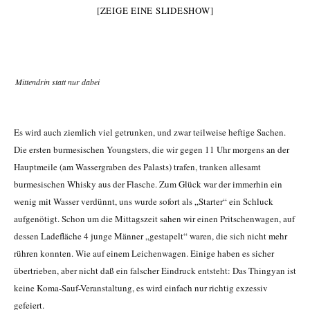
[ZEIGE EINE SLIDESHOW]
Mittendrin statt nur dabei
Es wird auch ziemlich viel getrunken, und zwar teilweise heftige Sachen.
Die ersten burmesischen Youngsters, die wir gegen 11 Uhr morgens an der
Hauptmeile (am Wassergraben des Palasts) trafen, tranken allesamt
burmesischen Whisky aus der Flasche. Zum Glück war der immerhin ein
wenig mit Wasser verdünnt, uns wurde sofort als „Starter“ ein Schluck
aufgenötigt. Schon um die Mittagszeit sahen wir einen Pritschenwagen, auf
dessen Ladefläche 4 junge Männer „gestapelt“ waren, die sich nicht mehr
rühren konnten. Wie auf einem Leichenwagen. Einige haben es sicher
übertrieben, aber nicht daß ein falscher Eindruck entsteht: Das Thingyan ist
keine Koma-Sauf-Veranstaltung, es wird einfach nur richtig exzessiv
gefeiert.