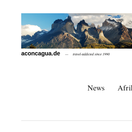
aconcagua.de
travel-addicted since 1990
News
Afri