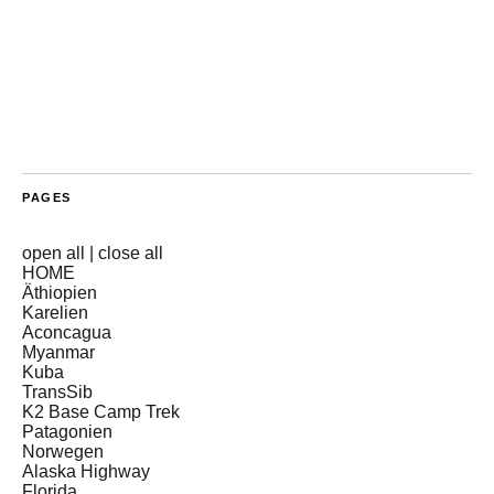
PAGES
open all
|
close all
HOME
Äthiopien
Karelien
Aconcagua
Myanmar
Kuba
TransSib
K2 Base Camp Trek
Patagonien
Norwegen
Alaska Highway
Florida