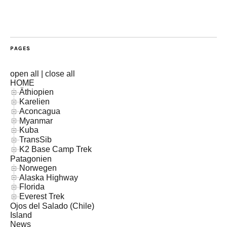
PAGES
open all
|
close all
HOME
Äthiopien
Karelien
Aconcagua
Myanmar
Kuba
TransSib
K2 Base Camp Trek
Patagonien
Norwegen
Alaska Highway
Florida
Everest Trek
Ojos del Salado (Chile)
Island
News