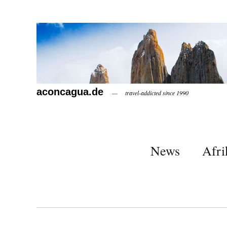
aconcagua.de
travel-addicted since 1990
News
Afri