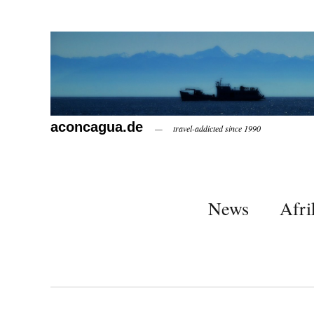
aconcagua.de
travel-addicted since 1990
News
Afri