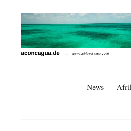
aconcagua.de
travel-addicted since 1990
News
Afri