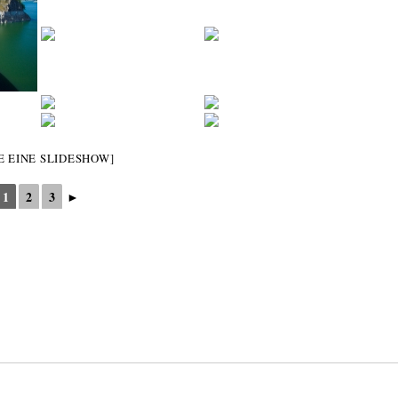
E EINE SLIDESHOW]
1
2
3
►