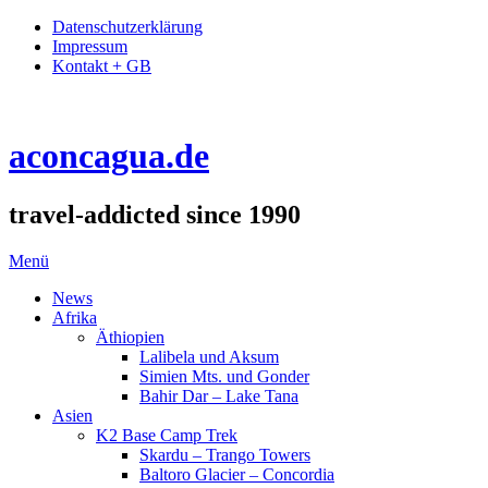
Datenschutzerklärung
Impressum
Kontakt + GB
aconcagua.de
travel-addicted since 1990
Menü
News
Afrika
Äthiopien
Lalibela und Aksum
Simien Mts. und Gonder
Bahir Dar – Lake Tana
Asien
K2 Base Camp Trek
Skardu – Trango Towers
Baltoro Glacier – Concordia