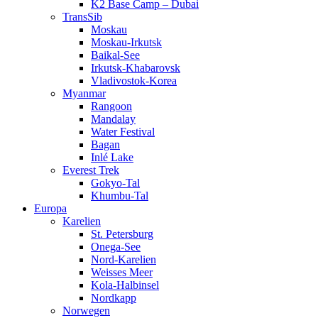
K2 Base Camp – Dubai
TransSib
Moskau
Moskau-Irkutsk
Baikal-See
Irkutsk-Khabarovsk
Vladivostok-Korea
Myanmar
Rangoon
Mandalay
Water Festival
Bagan
Inlé Lake
Everest Trek
Gokyo-Tal
Khumbu-Tal
Europa
Karelien
St. Petersburg
Onega-See
Nord-Karelien
Weisses Meer
Kola-Halbinsel
Nordkapp
Norwegen