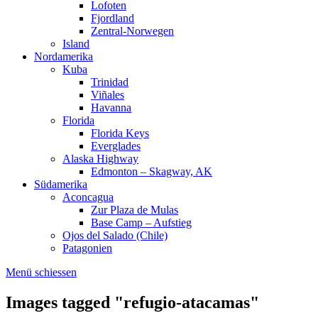
Lofoten
Fjordland
Zentral-Norwegen
Island
Nordamerika
Kuba
Trinidad
Viñales
Havanna
Florida
Florida Keys
Everglades
Alaska Highway
Edmonton – Skagway, AK
Südamerika
Aconcagua
Zur Plaza de Mulas
Base Camp – Aufstieg
Ojos del Salado (Chile)
Patagonien
Menü schiessen
Images tagged "refugio-atacamas"