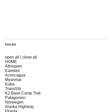
PAGES
open all
|
close all
HOME
Äthiopien
Karelien
Aconcagua
Myanmar
Kuba
TransSib
K2 Base Camp Trek
Patagonien
Norwegen
Alaska Highway
Florida