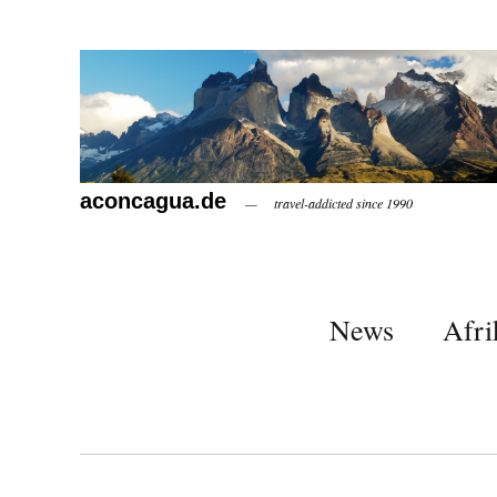
aconcagua.de
travel-addicted since 1990
News
Afri