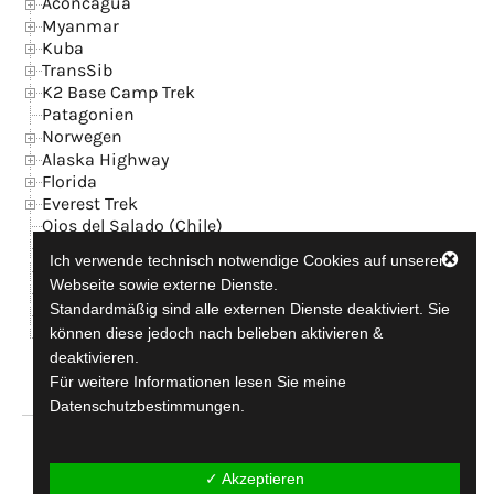
Aconcagua
Myanmar
Kuba
TransSib
K2 Base Camp Trek
Patagonien
Norwegen
Alaska Highway
Florida
Everest Trek
Ojos del Salado (Chile)
Island
Ich verwende technisch notwendige Cookies auf unserer
News
Webseite sowie externe Dienste.
Kontakt + GB
Standardmäßig sind alle externen Dienste deaktiviert. Sie
Datenschutzerklärung
können diese jedoch nach belieben aktivieren &
Impressum
deaktivieren.
Für weitere Informationen lesen Sie meine
Datenschutzbestimmungen.
travel-addicted since 1990
✓ Akzeptieren