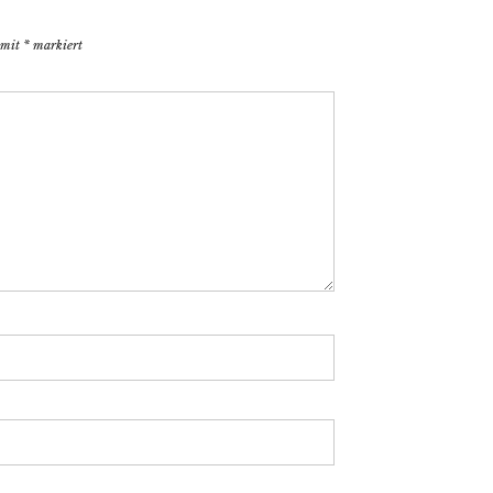
d mit
*
markiert