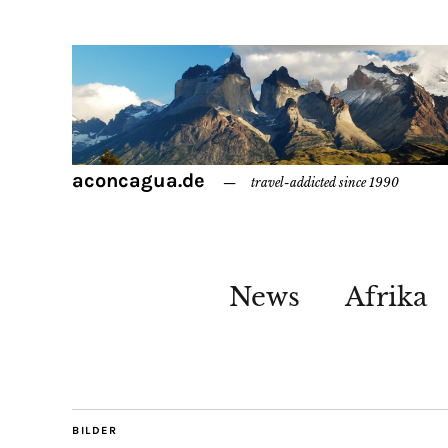
aconcagua.de
travel-addicted since 1990
News
Afrika
BILDER