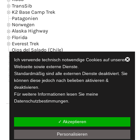
TransSib
K2 Base Camp Trek
Patagonien
Norwegen
Alaska Highway
Florida
Everest Trek
Ojos del Salado (Chile)
Island
Ich verwende technisch notwendige Cookies auf unserer
News
Webseite sowie externe Dienste.
Kontakt + GB
Standardmäßig sind alle externen Dienste deaktiviert. Sie
Datenschutzerklärung
können diese jedoch nach belieben aktivieren &
Impressum
deaktivieren.
Für weitere Informationen lesen Sie meine
Datenschutzbestimmungen.
travel-addicted since 1990
✓ Akzeptieren
Personalisieren
Copyright © 2026
aconcagua.de