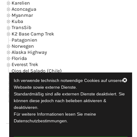
Karelien
Aconcagua
Myanmar
Kuba
TransSib
K2 Base Camp Trek
Patagonien
Norwegen
Alaska Highway
Florida
Everest Trek
Ojos del Salado (Chile)
Island
Ich verwende technisch notwendige Cookies auf unserer
News
Webseite sowie externe Dienste.
Kontakt + GB
Standardmäßig sind alle externen Dienste deaktiviert. Sie
Datenschutzerklärung
können diese jedoch nach belieben aktivieren &
Impressum
deaktivieren.
Für weitere Informationen lesen Sie meine
Datenschutzbestimmungen.