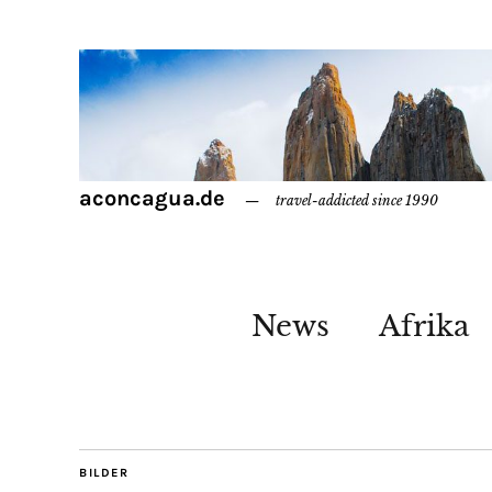
aconcagua.de
travel-addicted since 1990
News
Afrika
BILDER