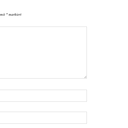
d mit
*
markiert