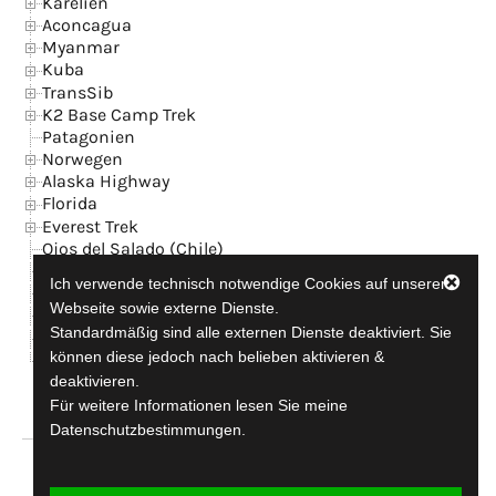
Karelien
Aconcagua
Myanmar
Kuba
TransSib
K2 Base Camp Trek
Patagonien
Norwegen
Alaska Highway
Florida
Everest Trek
Ojos del Salado (Chile)
Island
Ich verwende technisch notwendige Cookies auf unserer
News
Webseite sowie externe Dienste.
Kontakt + GB
Standardmäßig sind alle externen Dienste deaktiviert. Sie
Datenschutzerklärung
können diese jedoch nach belieben aktivieren &
Impressum
deaktivieren.
Für weitere Informationen lesen Sie meine
Datenschutzbestimmungen.
travel-addicted since 1990