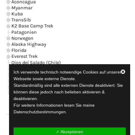
Aconcagua
Myanmar
Kuba
TransSib
K2 Base Camp Trek
Patagonien
Norwegen
Alaska Highway
Florida
Everest Trek
Ojos del Salado (Chile)
Island
Ich verwende technisch notwendige Cookies auf unserer
News
Webseite sowie externe Dienste.
Kontakt + GB
Standardmäßig sind alle externen Dienste deaktiviert. Sie
Datenschutzerklärung
können diese jedoch nach belieben aktivieren &
Impressum
deaktivieren.
Für weitere Informationen lesen Sie meine
Datenschutzbestimmungen.
travel-addicted since 1990
✓ Akzeptieren