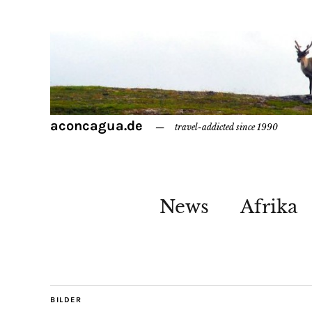
aconcagua.de
travel-addicted since 1990
News
Afrika
BILDER