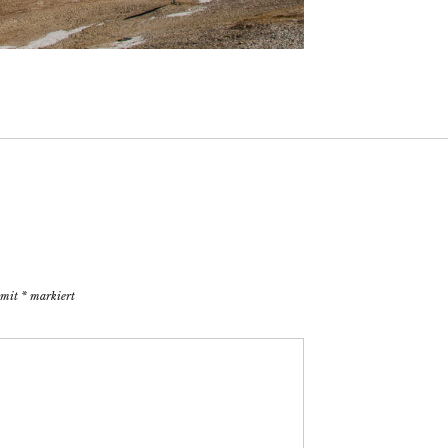
d mit
*
markiert