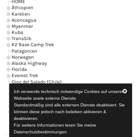
HOME
Äthiopien
Karelien
Aconcagua
Myanmar
Kuba
TransSib
K2 Base Camp Trek
Patagonien
Norwegen
Alaska Highway
Florida
Everest Trek
Ojos del Salado (Chile)
Island
Ich verwende technisch notwendige Cookies auf unserer
News
Webseite sowie externe Dienste.
Kontakt + GB
Standardmäßig sind alle externen Dienste deaktiviert. Sie
Datenschutzerklärung
können diese jedoch nach belieben aktivieren &
Impressum
deaktivieren.
Für weitere Informationen lesen Sie meine
Datenschutzbestimmungen.