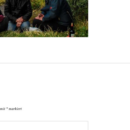
d mit
*
markiert