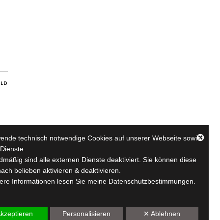
ILD
wende technisch notwendige Cookies auf unserer Webseite sowie
Dienste.
mäßig sind alle externen Dienste deaktiviert. Sie können diese
ach belieben aktivieren & deaktivieren.
tere Informationen lesen Sie meine Datenschutzbestimmungen.
tudio
kzeptieren
Personalisieren
✕ Ablehnen