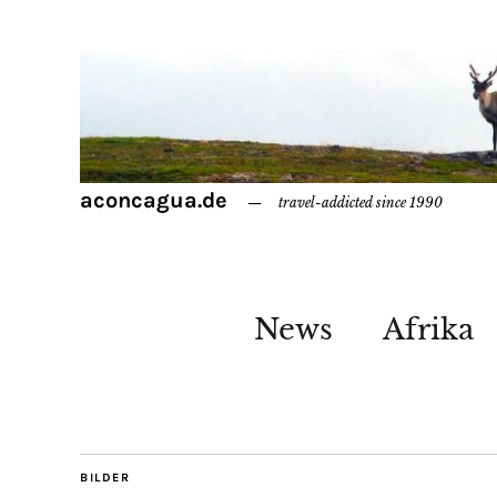
aconcagua.de
travel-addicted since 1990
News
Afrika
BILDER