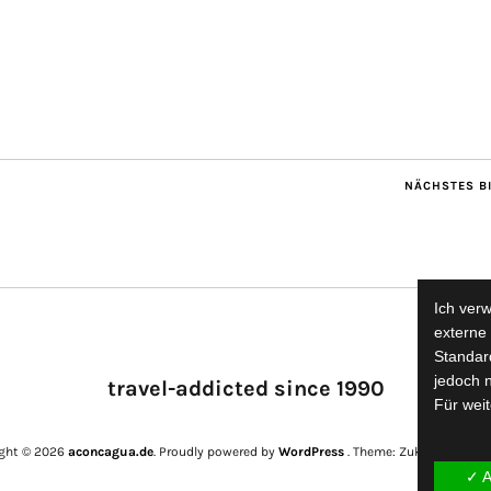
NÄCHSTES B
Ich ver
externe 
Standard
jedoch n
travel-addicted since 1990
Für wei
ght © 2026
aconcagua.de
Proudly powered by
WordPress
Theme: Zuki von
Elmas
✓ A