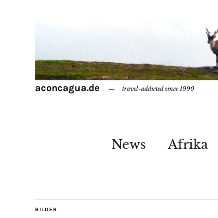
aconcagua.de
travel-addicted since 1990
News
Afrika
BILDER