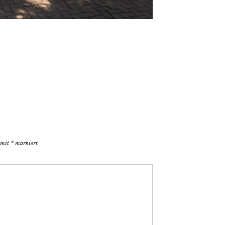
d mit
*
markiert