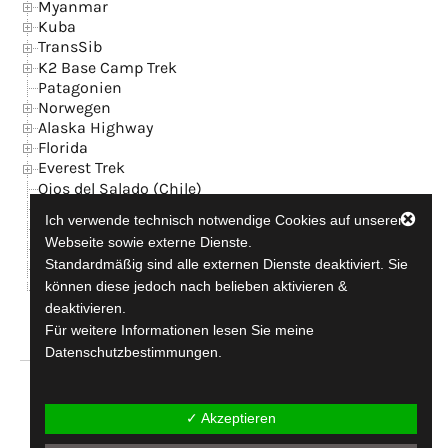
Myanmar
Kuba
TransSib
K2 Base Camp Trek
Patagonien
Norwegen
Alaska Highway
Florida
Everest Trek
Ojos del Salado (Chile)
Island
Ich verwende technisch notwendige Cookies auf unserer
News
Webseite sowie externe Dienste.
Kontakt + GB
Standardmäßig sind alle externen Dienste deaktiviert. Sie
Datenschutzerklärung
können diese jedoch nach belieben aktivieren &
Impressum
deaktivieren.
Für weitere Informationen lesen Sie meine
Datenschutzbestimmungen.
travel-addicted since 1990
✓ Akzeptieren