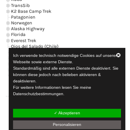
TransSib
K2 Base Camp Trek
Patagonien
Norwegen
Alaska Highway
Florida
Everest Trek
Ojos del Salado (Chile)
Island
Ich verwende technisch notwendige Cookies auf unserer
News
Webseite sowie externe Dienste.
Kontakt + GB
Standardmäßig sind alle externen Dienste deaktiviert. Sie
Datenschutzerklärung
können diese jedoch nach belieben aktivieren &
Impressum
deaktivieren.
Für weitere Informationen lesen Sie meine
Datenschutzbestimmungen.
travel-addicted since 1990
✓ Akzeptieren
Personalisieren
Copyright © 2026
aconcagua.de