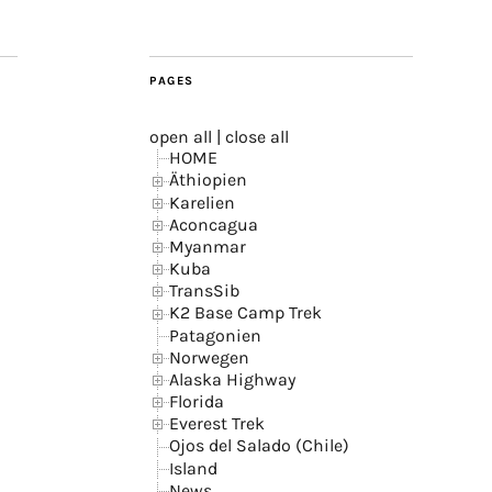
PAGES
open all
|
close all
HOME
Äthiopien
Karelien
Aconcagua
Myanmar
Kuba
TransSib
K2 Base Camp Trek
Patagonien
Norwegen
Alaska Highway
Florida
Everest Trek
Ojos del Salado (Chile)
Island
News