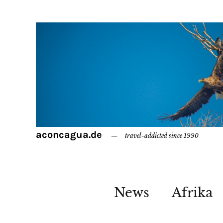
aconcagua.de
travel-addicted since 1990
News
Afrika