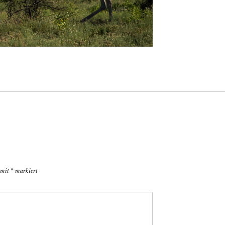
d mit
*
markiert