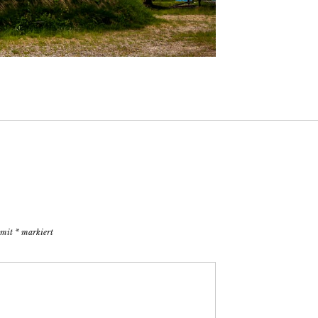
d mit
*
markiert