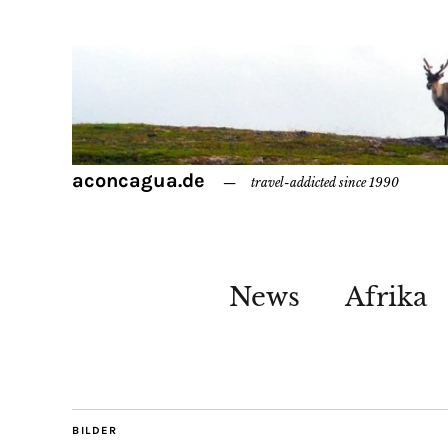
aconcagua.de
travel-addicted since 1990
News
Afrika
BILDER