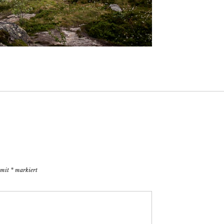
d mit
*
markiert