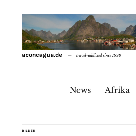
aconcagua.de
travel-addicted since 1990
News
Afrika
BILDER