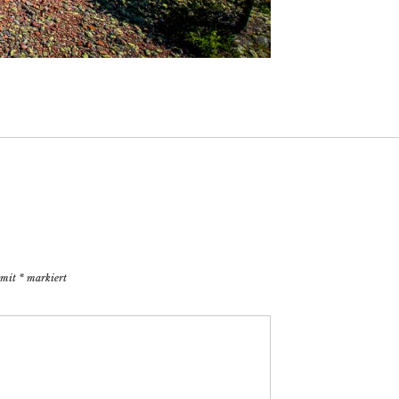
d mit
*
markiert