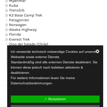
Myanmar
Kuba
TransSib
K2 Base Camp Trek
Patagonien
Norwegen
Alaska Highway
Florida
Everest Trek
Ojos del Salado (Chile)
Island
Ich verwende technisch notwendige Cookies auf unserer
News
Webseite sowie externe Dienste.
Kontakt + GB
Standardmäßig sind alle externen Dienste deaktiviert. Sie
Datenschutzerklärung
können diese jedoch nach belieben aktivieren &
Impressum
deaktivieren.
Für weitere Informationen lesen Sie meine
Datenschutzbestimmungen.
travel-addicted since 1990
✓ Akzeptieren