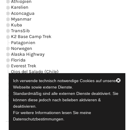
Äthiopien
Karelien
Aconcagua
Myanmar
Kuba
TransSib
K2 Base Camp Trek
Patagonien
Norwegen
Alaska Highway
Florida
Everest Trek
Ojos del Salado (Chile)
Island
Ich verwende technisch notwendige Cookies auf unserer
News
Webseite sowie externe Dienste.
Kontakt + GB
Standardmäßig sind alle externen Dienste deaktiviert. Sie
Datenschutzerklärung
können diese jedoch nach belieben aktivieren &
Impressum
deaktivieren.
Für weitere Informationen lesen Sie meine
Datenschutzbestimmungen.