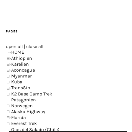
PAGES
open all
|
close all
HOME
Äthiopien
Karelien
Aconcagua
Myanmar
Kuba
TransSib
K2 Base Camp Trek
Patagonien
Norwegen
Alaska Highway
Florida
Everest Trek
Ojos del Salado (Chile)