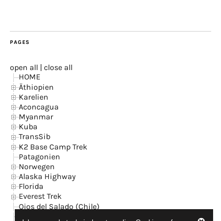
PAGES
open all
|
close all
HOME
Äthiopien
Karelien
Aconcagua
Myanmar
Kuba
TransSib
K2 Base Camp Trek
Patagonien
Norwegen
Alaska Highway
Florida
Everest Trek
Ojos del Salado (Chile)
Island