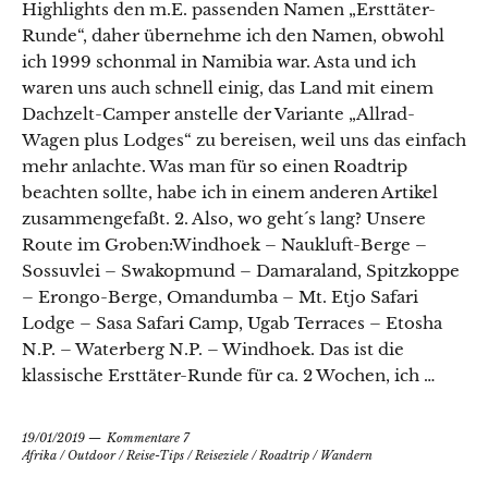
Highlights den m.E. passenden Namen „Ersttäter-
Runde“, daher übernehme ich den Namen, obwohl
ich 1999 schonmal in Namibia war. Asta und ich
waren uns auch schnell einig, das Land mit einem
Dachzelt-Camper anstelle der Variante „Allrad-
Wagen plus Lodges“ zu bereisen, weil uns das einfach
mehr anlachte. Was man für so einen Roadtrip
beachten sollte, habe ich in einem anderen Artikel
zusammengefaßt. 2. Also, wo geht´s lang? Unsere
Route im Groben:Windhoek – Naukluft-Berge –
Sossuvlei – Swakopmund – Damaraland, Spitzkoppe
– Erongo-Berge, Omandumba – Mt. Etjo Safari
Lodge – Sasa Safari Camp, Ugab Terraces – Etosha
N.P. – Waterberg N.P. – Windhoek. Das ist die
klassische Ersttäter-Runde für ca. 2 Wochen, ich …
19/01/2019
Kommentare 7
Afrika
/
Outdoor
/
Reise-Tips
/
Reiseziele
/
Roadtrip
/
Wandern