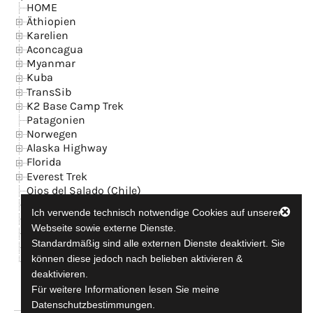
HOME
Äthiopien
Karelien
Aconcagua
Myanmar
Kuba
TransSib
K2 Base Camp Trek
Patagonien
Norwegen
Alaska Highway
Florida
Everest Trek
Ojos del Salado (Chile)
Island
Ich verwende technisch notwendige Cookies auf unserer
News
Webseite sowie externe Dienste.
Kontakt + GB
Standardmäßig sind alle externen Dienste deaktiviert. Sie
Datenschutzerklärung
können diese jedoch nach belieben aktivieren &
Impressum
deaktivieren.
Für weitere Informationen lesen Sie meine
Datenschutzbestimmungen.