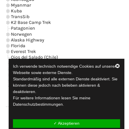
Myanmar
Kuba
TransSib
K2 Base Camp Trek
Patagonien
Norwegen
Alaska Highway
Florida
Everest Trek
Ojos del Salado (Chile)
Island
Ich verwende technisch notwendige Cookies auf unserer
News
Webseite sowie externe Dienste.
Kontakt + GB
Standardmäßig sind alle externen Dienste deaktiviert. Sie
Datenschutzerklärung
können diese jedoch nach belieben aktivieren &
Impressum
deaktivieren.
Für weitere Informationen lesen Sie meine
Datenschutzbestimmungen.
travel-addicted since 1990
✓ Akzeptieren