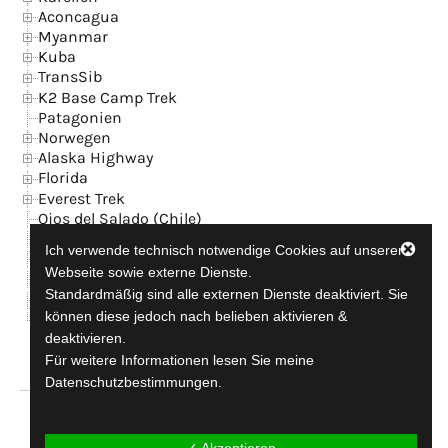
Aconcagua
Myanmar
Kuba
TransSib
K2 Base Camp Trek
Patagonien
Norwegen
Alaska Highway
Florida
Everest Trek
Ojos del Salado (Chile)
Island
Ich verwende technisch notwendige Cookies auf unserer
News
Webseite sowie externe Dienste.
Kontakt + GB
Standardmäßig sind alle externen Dienste deaktiviert. Sie
Datenschutzerklärung
können diese jedoch nach belieben aktivieren &
Impressum
deaktivieren.
Für weitere Informationen lesen Sie meine
Datenschutzbestimmungen.
travel-addicted since 1990