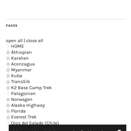
PAGES
open all
|
close all
HOME
Äthiopien
Karelien
Aconcagua
Myanmar
Kuba
TransSib
K2 Base Camp Trek
Patagonien
Norwegen
Alaska Highway
Florida
Everest Trek
Ojos del Salado (Chile)
Island