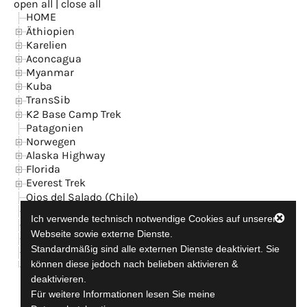
open all
|
close all
HOME
Äthiopien
Karelien
Aconcagua
Myanmar
Kuba
TransSib
K2 Base Camp Trek
Patagonien
Norwegen
Alaska Highway
Florida
Everest Trek
Ojos del Salado (Chile)
Island
Ich verwende technisch notwendige Cookies auf unserer
News
Webseite sowie externe Dienste.
Kontakt + GB
Standardmäßig sind alle externen Dienste deaktiviert. Sie
Datenschutzerklärung
können diese jedoch nach belieben aktivieren &
Impressum
deaktivieren.
Für weitere Informationen lesen Sie meine