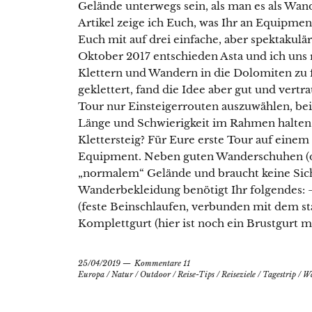
Gelände unterwegs sein, als man es als Wan
Artikel zeige ich Euch, was Ihr an Equipme
Euch mit auf drei einfache, aber spektakulä
Oktober 2017 entschieden Asta und ich uns r
Klettern und Wandern in die Dolomiten zu f
geklettert, fand die Idee aber gut und vert
Tour nur Einsteigerrouten auszuwählen, bei
Länge und Schwierigkeit im Rahmen halten 
Klettersteig? Für Eure erste Tour auf einem 
Equipment. Neben guten Wanderschuhen (di
„normalem“ Gelände und braucht keine Sic
Wanderbekleidung benötigt Ihr folgendes: – 
(feste Beinschlaufen, verbunden mit dem st
Komplettgurt (hier ist noch ein Brustgurt mi
25/04/2019
Kommentare 11
Europa
/
Natur
/
Outdoor
/
Reise-Tips
/
Reiseziele
/
Tagestrip
/
W