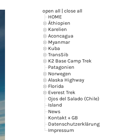
open all
|
close all
HOME
Äthiopien
Karelien
Aconcagua
Myanmar
Kuba
TransSib
K2 Base Camp Trek
Patagonien
Norwegen
Alaska Highway
Florida
Everest Trek
Ojos del Salado (Chile)
Island
News
Kontakt + GB
Datenschutzerklärung
Impressum